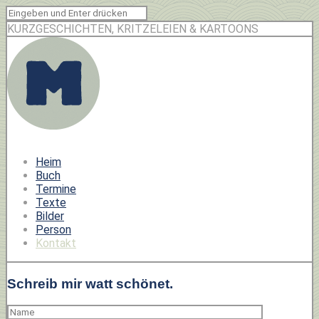
KURZGESCHICHTEN, KRITZELEIEN & KARTOONS
Heim
Buch
Termine
Texte
Bilder
Person
Kontakt
Schreib mir watt schönet.