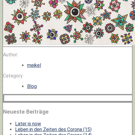
Author:
meikel
Category:
Blog
Neueste Beiträge
Later is now
Leben in den Zeiten des Corona (15)