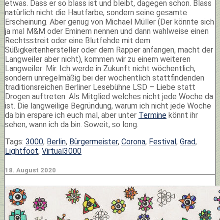
etwas. Dass er so blass ist und bleibt, dagegen schon. Blass
natürlich nicht die Hautfarbe, sondern seine gesamte
Erscheinung. Aber genug von Michael Müller (Der könnte sich
ja mal M&M oder Eminem nennen und dann wahlweise einen
Rechtsstreit oder eine Blutfehde mit dem
Süßigkeitenhersteller oder dem Rapper anfangen, macht der
Langweiler aber nicht), kommen wir zu einem weiteren
Langweiler: Mir. Ich werde in Zukunft nicht wöchentlich,
sondern unregelmäßig bei der wöchentlich stattfindenden
traditionsreichen Berliner Lesebühne LSD – Liebe statt
Drogen auftreten. Als Mitglied welches nicht jede Woche da
ist. Die langweilige Begründung, warum ich nicht jede Woche
da bin erspare ich euch mal, aber unter
Termine
könnt ihr
sehen, wann ich da bin. Soweit, so long.
Tags:
3000
,
Berlin
,
Bürgermeister
,
Corona
,
Festival
,
Grad
,
Lightfoot
,
Virtual3000
18. August 2020