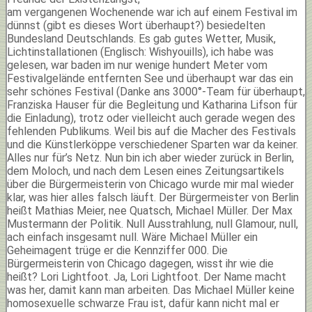
am vergangenen Wochenende war ich auf einem Festival im
dünnst (gibt es dieses Wort überhaupt?) besiedelten
Bundesland Deutschlands. Es gab gutes Wetter, Musik,
Lichtinstallationen (Englisch: Wishyouills), ich habe was
gelesen, war baden im nur wenige hundert Meter vom
Festivalgelände entfernten See und überhaupt war das ein
sehr schönes Festival (Danke ans 3000°-Team für überhaupt,
Franziska Hauser für die Begleitung und Katharina Lifson für
die Einladung), trotz oder vielleicht auch gerade wegen des
fehlenden Publikums. Weil bis auf die Macher des Festivals
und die Künstlerköppe verschiedener Sparten war da keiner.
Alles nur für’s Netz. Nun bin ich aber wieder zurück in Berlin,
dem Moloch, und nach dem Lesen eines Zeitungsartikels
über die Bürgermeisterin von Chicago wurde mir mal wieder
klar, was hier alles falsch läuft. Der Bürgermeister von Berlin
heißt Mathias Meier, nee Quatsch, Michael Müller. Der Max
Mustermann der Politik. Null Ausstrahlung, null Glamour, null,
ach einfach insgesamt null. Wäre Michael Müller ein
Geheimagent trüge er die Kennziffer 000. Die
Bürgermeisterin von Chicago dagegen, wisst ihr wie die
heißt? Lori Lightfoot. Ja, Lori Lightfoot. Der Name macht
was her, damit kann man arbeiten. Das Michael Müller keine
homosexuelle schwarze Frau ist, dafür kann nicht mal er