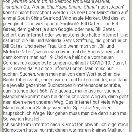
von „
Wuhan South China Seafood Wholesale Market,
Jianghan Qu, Wuhan Shi, Hubei Sheng, China
“ nach „
Japan
“
konnte nicht berechnet werden. Da heißt der Markt dann auf
einmal South China Seafood Wholesale Market. Und das ist
ja Englisch. Und wer spricht Englisch? Bill Gates. Und Bill
Gates, dem gehört ja auch Google, oder nee, Bill Gates
gehört das Internet oder wenigstens das halbe Internet. Und
natürlich die Bill und Melinda Gates Stiftung, die gehört auch
Bill Gates. Und seiner Frau. Und wenn man von „Bill und
Melinda Gates“, wenn man davon mal die Buchstaben zählt,
dann kommt man auf 19. Und wie heißt die vom neuen
Coronavirus ausgelöste Lungenkrankheit? COVID 19. Das ist
alles schon da. All diese Informationen. Man muss nur
suchen. Suchen, wenn man mal von dem Wort suchen die
Buchstaben zählt, sagen wir dreimal hintereinander, und dann
die jeweils gezählten Buchstaben hintereinander schrübe,
dann stünde dort 666. Wie gesagt, man muss nur suchen.
Manchmal kommt man bei der Suche vom Weg ab, dann geht
man eben einen anderen Weg. Das Internet hat viele Wege.
Manchmal auch Sackgassen oder Spielstraßen, aber
hauptsächlich Wege. Nur gehen muss man die denn auch mal.
So wie ich kürzlich.
Ich suchte im Internet nach Klamotten obwohl ich eigentlich
Klamotten hatte, nur mit denen war mir ein kleines Malheur