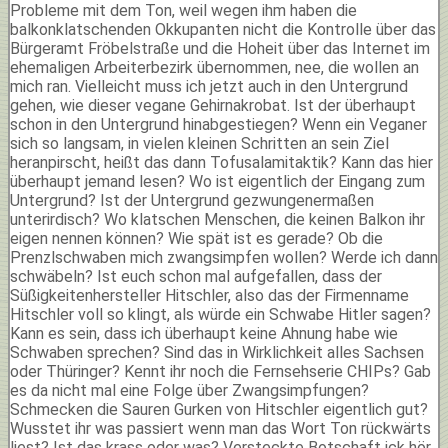
Probleme mit dem Ton, weil wegen ihm haben die
balkonklatschenden Okkupanten nicht die Kontrolle über das
Bürgeramt Fröbelstraße und die Hoheit über das Internet im
ehemaligen Arbeiterbezirk übernommen, nee, die wollen an
mich ran. Vielleicht muss ich jetzt auch in den Untergrund
gehen, wie dieser vegane Gehirnakrobat. Ist der überhaupt
schon in den Untergrund hinabgestiegen? Wenn ein Veganer
sich so langsam, in vielen kleinen Schritten an sein Ziel
heranpirscht, heißt das dann Tofusalamitaktik? Kann das hier
überhaupt jemand lesen? Wo ist eigentlich der Eingang zum
Untergrund? Ist der Untergrund gezwungenermaßen
unterirdisch? Wo klatschen Menschen, die keinen Balkon ihr
eigen nennen können? Wie spät ist es gerade? Ob die
Prenzlschwaben mich zwangsimpfen wollen? Werde ich dann
schwäbeln? Ist euch schon mal aufgefallen, dass der
Süßigkeitenhersteller Hitschler, also das der Firmenname
Hitschler voll so klingt, als würde ein Schwabe Hitler sagen?
Kann es sein, dass ich überhaupt keine Ahnung habe wie
Schwaben sprechen? Sind das in Wirklichkeit alles Sachsen
oder Thüringer? Kennt ihr noch die Fernsehserie CHIPs? Gab
es da nicht mal eine Folge über Zwangsimpfungen?
Schmecken die Sauren Gurken von Hitschler eigentlich gut?
Wusstet ihr was passiert wenn man das Wort Ton rückwärts
liest? Ist das krass oder was? Versteckte Botschaft ick hör