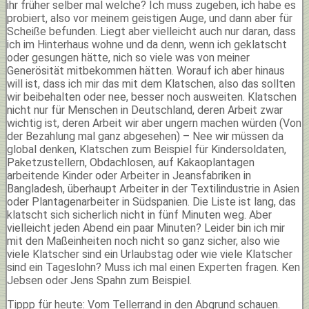
ihr früher selber mal welche? Ich muss zugeben, ich habe es
probiert, also vor meinem geistigen Auge, und dann aber für
Scheiße befunden. Liegt aber vielleicht auch nur daran, dass
ich im Hinterhaus wohne und da denn, wenn ich geklatscht
oder gesungen hätte, nich so viele was von meiner
Generösität mitbekommen hätten. Worauf ich aber hinaus
will ist, dass ich mir das mit dem Klatschen, also das sollten
wir beibehalten oder nee, besser noch ausweiten. Klatschen
nicht nur für Menschen in Deutschland, deren Arbeit zwar
wichtig ist, deren Arbeit wir aber ungern machen würden (Von
der Bezahlung mal ganz abgesehen) – Nee wir müssen da
global denken, Klatschen zum Beispiel für Kindersoldaten,
Paketzustellern, Obdachlosen, auf Kakaoplantagen
arbeitende Kinder oder Arbeiter in Jeansfabriken in
Bangladesh, überhaupt Arbeiter in der Textilindustrie in Asien
oder Plantagenarbeiter in Südspanien. Die Liste ist lang, das
klatscht sich sicherlich nicht in fünf Minuten weg. Aber
vielleicht jeden Abend ein paar Minuten? Leider bin ich mir
mit den Maßeinheiten noch nicht so ganz sicher, also wie
viele Klatscher sind ein Urlaubstag oder wie viele Klatscher
sind ein Tageslohn? Muss ich mal einen Experten fragen. Ken
Jebsen oder Jens Spahn zum Beispiel.
Tippp für heute: Vom Tellerrand in den Abgrund schauen.