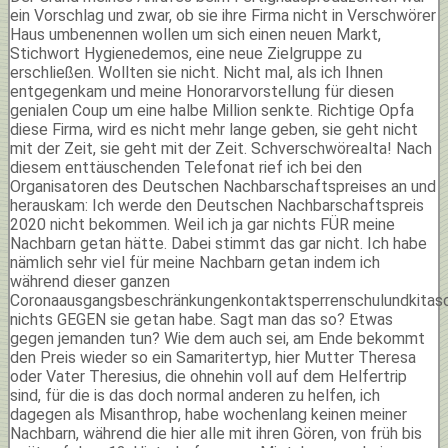
ein Vorschlag und zwar, ob sie ihre Firma nicht in Verschwörer
Haus umbenennen wollen um sich einen neuen Markt,
Stichwort Hygienedemos, eine neue Zielgruppe zu
erschließen. Wollten sie nicht. Nicht mal, als ich Ihnen
entgegenkam und meine Honorarvorstellung für diesen
genialen Coup um eine halbe Million senkte. Richtige Opfa
diese Firma, wird es nicht mehr lange geben, sie geht nicht
mit der Zeit, sie geht mit der Zeit. Schverschwörealta! Nach
diesem enttäuschenden Telefonat rief ich bei den
Organisatoren des Deutschen Nachbarschaftspreises an und
herauskam: Ich werde den Deutschen Nachbarschaftspreis
2020 nicht bekommen. Weil ich ja gar nichts FÜR meine
Nachbarn getan hätte. Dabei stimmt das gar nicht. Ich habe
nämlich sehr viel für meine Nachbarn getan indem ich
während dieser ganzen
Coronaausgangsbeschränkungenkontaktsperrenschulundkitas
nichts GEGEN sie getan habe. Sagt man das so? Etwas
gegen jemanden tun? Wie dem auch sei, am Ende bekommt
den Preis wieder so ein Samaritertyp, hier Mutter Theresa
oder Vater Theresius, die ohnehin voll auf dem Helfertrip
sind, für die is das doch normal anderen zu helfen, ich
dagegen als Misanthrop, habe wochenlang keinen meiner
Nachbarn, während die hier alle mit ihren Gören, von früh bis