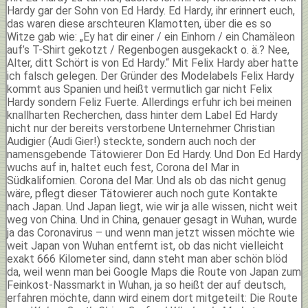
Hardy gar der Sohn von Ed Hardy. Ed Hardy, ihr erinnert euch,
das waren diese arschteuren Klamotten, über die es so
Witze gab wie: „Ey hat dir einer / ein Einhorn / ein Chamäleon
auf’s T-Shirt gekotzt / Regenbogen ausgekackt o. ä.? Nee,
Alter, ditt Schört is von Ed Hardy.“ Mit Felix Hardy aber hatte
ich falsch gelegen. Der Gründer des Modelabels Felix Hardy
kommt aus Spanien und heißt vermutlich gar nicht Felix
Hardy sondern Feliz Fuerte. Allerdings erfuhr ich bei meinen
knallharten Recherchen, dass hinter dem Label Ed Hardy
nicht nur der bereits verstorbene Unternehmer Christian
Audigier (Audi Gier!) steckte, sondern auch noch der
namensgebende Tätowierer Don Ed Hardy. Und Don Ed Hardy
wuchs auf in, haltet euch fest, Corona del Mar in
Südkalifornien. Corona del Mar. Und als ob das nicht genug
wäre, pflegt dieser Tätowierer auch noch gute Kontakte
nach Japan. Und Japan liegt, wie wir ja alle wissen, nicht weit
weg von China. Und in China, genauer gesagt in Wuhan, wurde
ja das Coronavirus – und wenn man jetzt wissen möchte wie
weit Japan von Wuhan entfernt ist, ob das nicht vielleicht
exakt 666 Kilometer sind, dann steht man aber schön blöd
da, weil wenn man bei Google Maps die Route von Japan zum
Feinkost-Nassmarkt in Wuhan, ja so heißt der auf deutsch,
erfahren möchte, dann wird einem dort mitgeteilt: Die Route