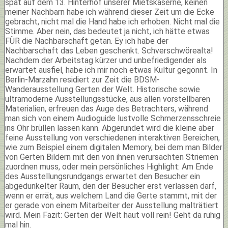
spät auf dem 13. Hinterhof unserer Mietskaserne, keinen
meiner Nachbarn habe ich während dieser Zeit um die Ecke
gebracht, nicht mal die Hand habe ich erhoben. Nicht mal die
Stimme. Aber nein, das bedeutet ja nicht, ich hätte etwas
FÜR die Nachbarschaft getan. Ey ich habe der
Nachbarschaft das Leben geschenkt. Schverschwörealta!
Nachdem der Arbeitstag kürzer und unbefriedigender als
erwartet ausfiel, habe ich mir noch etwas Kultur gegönnt. In
Berlin-Marzahn residiert zur Zeit die BDSM-
Wanderausstellung Gerten der Welt. Historische sowie
ultramoderne Ausstellungsstücke, aus allen vorstellbaren
Materialien, erfreuen das Auge des Betrachters, während
man sich von einem Audioguide lustvolle Schmerzensschreie
ins Ohr brüllen lassen kann. Abgerundet wird die kleine aber
feine Ausstellung von verschiedenen interaktiven Bereichen,
wie zum Beispiel einem digitalen Memory, bei dem man Bilder
von Gerten Bildern mit den von ihnen verursachten Striemen
zuordnen muss, oder mein persönliches Highlight: Am Ende
des Ausstellungsrundgangs erwartet den Besucher ein
abgedunkelter Raum, den der Besucher erst verlassen darf,
wenn er errät, aus welchem Land die Gerte stammt, mit der
er gerade von einem Mitarbeiter der Ausstellung malträtiert
wird. Mein Fazit: Gerten der Welt haut voll rein! Geht da ruhig
mal hin.