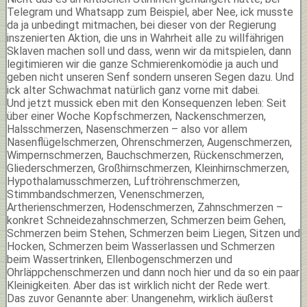
Telegram und Whatsapp zum Beispiel, aber Nee, ick musste
da ja unbedingt mitmachen, bei dieser von der Regierung
inszenierten Aktion, die uns in Wahrheit alle zu willfährigen
Sklaven machen soll und dass, wenn wir da mitspielen, dann
legitimieren wir die ganze Schmierenkomödie ja auch und
geben nicht unseren Senf sondern unseren Segen dazu. Und
ick alter Schwachmat natürlich ganz vorne mit dabei.
Und jetzt mussick eben mit den Konsequenzen leben: Seit
über einer Woche Kopfschmerzen, Nackenschmerzen,
Halsschmerzen, Nasenschmerzen – also vor allem
Nasenflügelschmerzen, Ohrenschmerzen, Augenschmerzen,
Wimpernschmerzen, Bauchschmerzen, Rückenschmerzen,
Gliederschmerzen, Großhirnschmerzen, Kleinhirnschmerzen,
Hypothalamusschmerzen, Luftröhrenschmerzen,
Stimmbandschmerzen, Venenschmerzen,
Artherienschmerzen, Hodenschmerzen, Zahnschmerzen –
konkret Schneidezahnschmerzen, Schmerzen beim Gehen,
Schmerzen beim Stehen, Schmerzen beim Liegen, Sitzen und
Hocken, Schmerzen beim Wasserlassen und Schmerzen
beim Wassertrinken, Ellenbogenschmerzen und
Ohrläppchenschmerzen und dann noch hier und da so ein paar
Kleinigkeiten. Aber das ist wirklich nicht der Rede wert.
Das zuvor Genannte aber: Unangenehm, wirklich äußerst