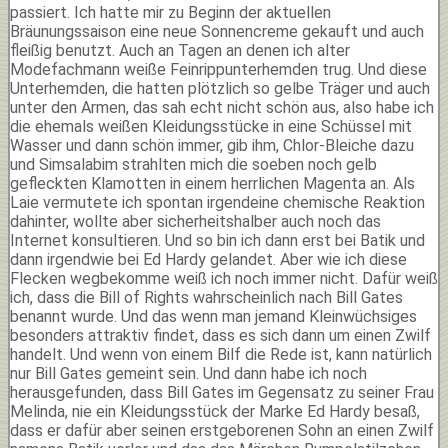
passiert. Ich hatte mir zu Beginn der aktuellen
Bräunungssaison eine neue Sonnencreme gekauft und auch
fleißig benutzt. Auch an Tagen an denen ich alter
Modefachmann weiße Feinrippunterhemden trug. Und diese
Unterhemden, die hatten plötzlich so gelbe Träger und auch
unter den Armen, das sah echt nicht schön aus, also habe ich
die ehemals weißen Kleidungsstücke in eine Schüssel mit
Wasser und dann schön immer, gib ihm, Chlor-Bleiche dazu
und Simsalabim strahlten mich die soeben noch gelb
gefleckten Klamotten in einem herrlichen Magenta an. Als
Laie vermutete ich spontan irgendeine chemische Reaktion
dahinter, wollte aber sicherheitshalber auch noch das
Internet konsultieren. Und so bin ich dann erst bei Batik und
dann irgendwie bei Ed Hardy gelandet. Aber wie ich diese
Flecken wegbekomme weiß ich noch immer nicht. Dafür weiß
ich, dass die Bill of Rights wahrscheinlich nach Bill Gates
benannt wurde. Und das wenn man jemand Kleinwüchsiges
besonders attraktiv findet, dass es sich dann um einen Zwilf
handelt. Und wenn von einem Bilf die Rede ist, kann natürlich
nur Bill Gates gemeint sein. Und dann habe ich noch
herausgefunden, dass Bill Gates im Gegensatz zu seiner Frau
Melinda, nie ein Kleidungsstück der Marke Ed Hardy besaß,
dass er dafür aber seinen erstgeborenen Sohn an einen Zwilf