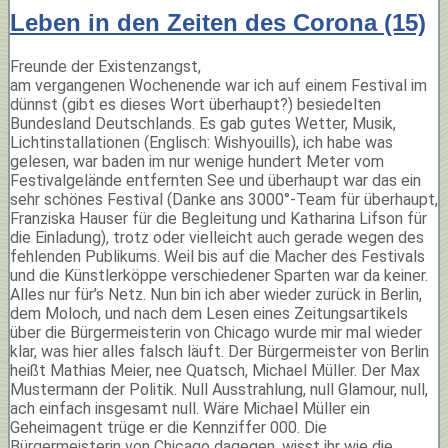
Leben in den Zeiten des Corona (15)
Freunde der Existenzangst,
am vergangenen Wochenende war ich auf einem Festival im
dünnst (gibt es dieses Wort überhaupt?) besiedelten
Bundesland Deutschlands. Es gab gutes Wetter, Musik,
Lichtinstallationen (Englisch: Wishyouills), ich habe was
gelesen, war baden im nur wenige hundert Meter vom
Festivalgelände entfernten See und überhaupt war das ein
sehr schönes Festival (Danke ans 3000°-Team für überhaupt,
Franziska Hauser für die Begleitung und Katharina Lifson für
die Einladung), trotz oder vielleicht auch gerade wegen des
fehlenden Publikums. Weil bis auf die Macher des Festivals
und die Künstlerköppe verschiedener Sparten war da keiner.
Alles nur für’s Netz. Nun bin ich aber wieder zurück in Berlin,
dem Moloch, und nach dem Lesen eines Zeitungsartikels
über die Bürgermeisterin von Chicago wurde mir mal wieder
klar, was hier alles falsch läuft. Der Bürgermeister von Berlin
heißt Mathias Meier, nee Quatsch, Michael Müller. Der Max
Mustermann der Politik. Null Ausstrahlung, null Glamour, null,
ach einfach insgesamt null. Wäre Michael Müller ein
Geheimagent trüge er die Kennziffer 000. Die
Bürgermeisterin von Chicago dagegen, wisst ihr wie die