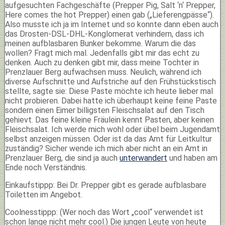
aufgesuchten Fachgeschäfte (Prepper Pig, Salt ‘n‘ Prepper,
Here comes the hot Prepper) einen gab („Lieferengpässe“).
Also musste ich ja im Internet und so konnte dann eben auch
das Drosten-DSL-DHL-Konglomerat verhindern, dass ich
meinen aufblasbaren Bunker bekomme. Warum die das
wollen? Fragt mich mal. Jedenfalls gibt mir das echt zu
denken. Auch zu denken gibt mir, dass meine Tochter in
Prenzlauer Berg aufwachsen muss. Neulich, während ich
diverse Aufschnitte und Aufstriche auf den Frühstückstisch
stellte, sagte sie: Diese Paste möchte ich heute lieber mal
nicht probieren. Dabei hatte ich überhaupt keine feine Paste
sondern einen Eimer billigsten Fleischsalat auf den Tisch
gehievt. Das feine kleine Fräulein kennt Pasten, aber keinen
Fleischsalat. Ich werde mich wohl oder übel beim Jugendamt
selbst anzeigen müssen. Oder ist da das Amt für Leitkultur
zuständig? Sicher wende ich mich aber nicht an ein Amt in
Prenzlauer Berg, die sind ja auch
unterwandert
und haben am
Ende noch Verständnis.
Einkaufstippp: Bei Dr. Prepper gibt es gerade aufblasbare
Toiletten im Angebot.
Coolnesstippp: (Wer noch das Wort „cool“ verwendet ist
schon lange nicht mehr cool.) Die jungen Leute von heute