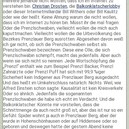
mehrere jemande nicht wollten, dass ich im Internet zu
verstehen bin.
Christian Drosten
, die
Balkonklatscherlobby
oder dieser Internetmilliardär Bill Withers oder Bill Kaulitz
oder wie der heißt. Keine Ahnung warum die nicht wollen,
dass ich im Internet zu hören bin. Müsst ihr die mal fragen.
Oder die Prenzlschwaben, vielleicht wollen die mich auch
kaputtmachen. Vielleicht wollen die die Urbevölkerung des
Bezirkes Prenzlauer Berg ausrotten. Abgesehen davon weiß
ich gar nicht, ob sich die Prenzlschwaben selbst als
Prenzlschwaben bezeichnen. Diese eine Olle, die sich
Prenzlschwäbin schimpft, macht das jedenfalls. Aber auch
wenn sie sich nicht so nennen: Jede Wortschöpfung die
„Prenzl“ enthält wie zum Beispiel Prenzl Bäcker, Prenzl
Zahnärzte oder Prenzl Puff hat sich mit 99,9 %iger
Sicherheit kein Indigener aus Prenzlauer Berg ausgedacht.
Und das heißt im Umkehrschluss natürlich: Nichts. Weil, wie
Alfred Einstein schon sagte: Kausalität ist kein Kreisverkehr.
Oder so ähnlich. Jedenfalls die sogenannten
Prenzlschwaben die habe ich echt im Verdacht. Und die
Balkonklatscher. Könnte mir vorstellen, dass die
Schnittmenge da auch recht groß ist, aber das ist nur so ein
Gefühl. Spider wohnt ja auch in Prenzlauer Berg, aber der
wurde in Hohenschönhausen oder auf Hiddensee oder so
geboren und deswegen hatte der gestern Abend keine