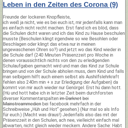
Leben in den Zeiten des Corona (9)
Freunde der lockeren Knopfleiste,
ich weiß ja nicht, wie es bei euch ist, mir jedenfalls kann man
es einfach nicht recht machen. Erst fand ich es blöd, dass
die Schulen dicht waren und ich das Kind zu Hause beschulen
musste (Beschulen klingt irgendwie so wie Besohlen oder
Beschlagen oder klingt das etwa nur in meinen
ungewaschenen Ohren so?) und jetzt wo das Kind wieder in
die Schule darf (240 Minuten Präsenzzeit pro Woche in
denen voraussichtlich nichts von den zu erledigenden
Schulaufgaben gemacht wird und man das Kind zur Schule
bringen und von der Schule abholen muss, dem Kind und falls
man selbigem hilft auch einem selbst als Aushilfslehrkraft
fehlen also 240m min + x zur Erledigung der Aufgaben) da
kommt von mir auch wieder nur Genörgel. Erst hü dann hott.
(Hü und hott habe ich in letzter Zeit beim durchforsten
diverser Kommentarspalten
im Darknet
bei
Mainstreammedien
bei facebook mehrfach in der
Schreibweise „Hüh und Hot“ gesehen.) (Nur mal so als Info
für euch.) (Macht was draus!) Jedenfalls also das mit der
Präsenzzeit in den Schulen, ach nee, vielleicht einfach mal
abwarten, nicht gleich wieder meckern. Andere Sache: Habt