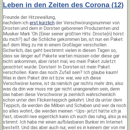
Leben in den Zeiten des Corona (12)
Freunde der Hitzewallung,
nachdem ich
erst kürzlich
der Verschwörungsnummer von
Drosten und dem in Dorsten geborenen Produzenten und
Musiker Mark ‘Oh (Einer seiner größten Hits: Droste(n) hörst
du mich?) auf die Schliche gekommen bin, ist nun ein Paket
auf dem Weg zu mir in einem Großlager verschollen.
Sicherlich, das geht bestimmt vielen in diesen Tagen so,
dass sie länger auf Pakete warten müssen oder diese gar
nicht ankommen, aber ratet mal, wo mein Paket zuletzt
gesichtet wurde: Dorsten! In Dorsten ist mein Paket
verschollen. Kann das noch Zufall sein? Ich glaube kaum!
Was in dem Paket drin ist bzw. war, wie ich diese
Verschwörer kenne, ist da nämlich gar nichts mehr drin, also
was da drin war muss mir gar nicht unangenehm sein, denn
das haben diese Verschwörer ja ziemlich wahrscheinlich
schon unter den Flickenteppich gekehrt. Und da unter dem
Teppich, da werden die Milben und Schaben und wer da noch
so alles wohnt, die werden meinen –Ups- jetzt hätte ich ja
fast, obwohl nee eigentlich kann ich euch das ruhig, also ja es
stimmt: Ich habe mir einen aufblasbaren Bunker im Internet
bestellt. Und das aber auch nur, weil es in keinem der von mir