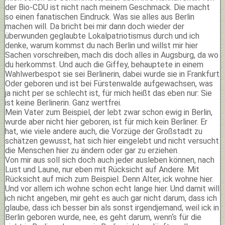
der Bio-CDU ist nicht nach meinem Geschmack. Die macht
so einen fanatischen Eindruck. Was sie alles aus Berlin
machen will. Da bricht bei mir dann doch wieder der
überwunden geglaubte Lokalpatriotismus durch und ich
denke, warum kommst du nach Berlin und willst mir hier
Sachen vorschreiben, mach dis doch alles in Augsburg, da wo
du herkommst. Und auch die Giffey, behauptete in einem
Wahlwerbespot sie sei Berlinerin, dabei wurde sie in Frankfurt
Oder geboren und ist bei Fürstenwalde aufgewachsen, was
ja nicht per se schlecht ist, für mich heißt das eben nur: Sie
ist keine Berlinerin. Ganz wertfrei.
Mein Vater zum Beispiel, der lebt zwar schon ewig in Berlin,
wurde aber nicht hier geboren, ist für mich kein Berliner. Er
hat, wie viele andere auch, die Vorzüge der Großstadt zu
schätzen gewusst, hat sich hier eingelebt und nicht versucht
die Menschen hier zu ändern oder gar zu erziehen.
Von mir aus soll sich doch auch jeder ausleben können, nach
Lust und Laune, nur eben mit Rücksicht auf Andere. Mit
Rücksicht auf mich zum Beispiel. Denn Alter, ick wohne hier.
Und vor allem ich wohne schon echt lange hier. Und damit will
ich nicht angeben, mir geht es auch gar nicht darum, dass ich
glaube, dass ich besser bin als sonst irgendjemand, weil ick in
Berlin geboren wurde, nee, es geht darum, wenn‘s für die