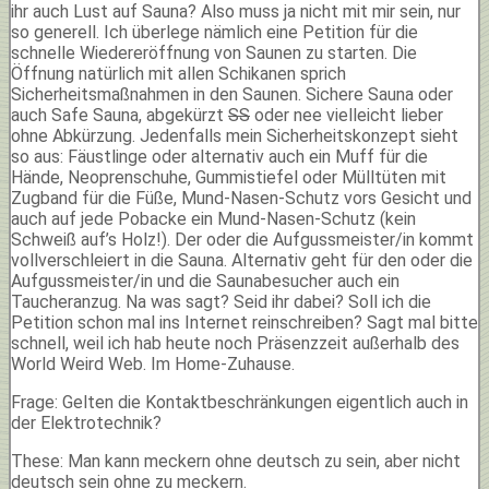
ihr auch Lust auf Sauna? Also muss ja nicht mit mir sein, nur
so generell. Ich überlege nämlich eine Petition für die
schnelle Wiedereröffnung von Saunen zu starten. Die
Öffnung natürlich mit allen Schikanen sprich
Sicherheitsmaßnahmen in den Saunen. Sichere Sauna oder
auch Safe Sauna, abgekürzt
SS
oder nee vielleicht lieber
ohne Abkürzung. Jedenfalls mein Sicherheitskonzept sieht
so aus: Fäustlinge oder alternativ auch ein Muff für die
Hände, Neoprenschuhe, Gummistiefel oder Mülltüten mit
Zugband für die Füße, Mund-Nasen-Schutz vors Gesicht und
auch auf jede Pobacke ein Mund-Nasen-Schutz (kein
Schweiß auf’s Holz!). Der oder die Aufgussmeister/in kommt
vollverschleiert in die Sauna. Alternativ geht für den oder die
Aufgussmeister/in und die Saunabesucher auch ein
Taucheranzug. Na was sagt? Seid ihr dabei? Soll ich die
Petition schon mal ins Internet reinschreiben? Sagt mal bitte
schnell, weil ich hab heute noch Präsenzzeit außerhalb des
World Weird Web. Im Home-Zuhause.
Frage: Gelten die Kontaktbeschränkungen eigentlich auch in
der Elektrotechnik?
These: Man kann meckern ohne deutsch zu sein, aber nicht
deutsch sein ohne zu meckern.