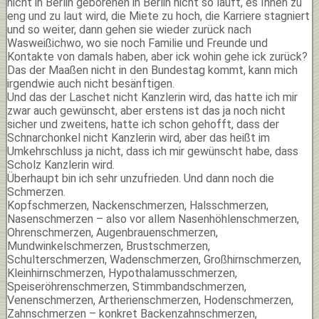
nicht in Berlin geborenen in Berlin nicht so läuft, es Ihnen zu
eng und zu laut wird, die Miete zu hoch, die Karriere stagniert
und so weiter, dann gehen sie wieder zurück nach
Wasweißichwo, wo sie noch Familie und Freunde und
Kontakte von damals haben, aber ick wohin gehe ick zurück?
Das der Maaßen nicht in den Bundestag kommt, kann mich
irgendwie auch nicht besänftigen.
Und das der Laschet nicht Kanzlerin wird, das hatte ich mir
zwar auch gewünscht, aber erstens ist das ja noch nicht
sicher und zweitens, hatte ich schon gehofft, dass der
Schnarchonkel nicht Kanzlerin wird, aber das heißt im
Umkehrschluss ja nicht, dass ich mir gewünscht habe, dass
Scholz Kanzlerin wird.
Überhaupt bin ich sehr unzufrieden. Und dann noch die
Schmerzen.
Kopfschmerzen, Nackenschmerzen, Halsschmerzen,
Nasenschmerzen – also vor allem Nasenhöhlenschmerzen,
Ohrenschmerzen, Augenbrauenschmerzen,
Mundwinkelschmerzen, Brustschmerzen,
Schulterschmerzen, Wadenschmerzen, Großhirnschmerzen,
Kleinhirnschmerzen, Hypothalamusschmerzen,
Speiseröhrenschmerzen, Stimmbandschmerzen,
Venenschmerzen, Artherienschmerzen, Hodenschmerzen,
Zahnschmerzen – konkret Backenzahnschmerzen,