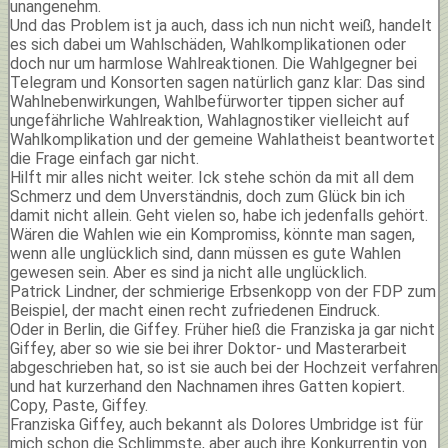
unangenehm.
Und das Problem ist ja auch, dass ich nun nicht weiß, handelt
es sich dabei um Wahlschäden, Wahlkomplikationen oder
doch nur um harmlose Wahlreaktionen. Die Wahlgegner bei
Telegram und Konsorten sagen natürlich ganz klar: Das sind
Wahlnebenwirkungen, Wahlbefürworter tippen sicher auf
ungefährliche Wahlreaktion, Wahlagnostiker vielleicht auf
Wahlkomplikation und der gemeine Wahlatheist beantwortet
die Frage einfach gar nicht.
Hilft mir alles nicht weiter. Ick stehe schön da mit all dem
Schmerz und dem Unverständnis, doch zum Glück bin ich
damit nicht allein. Geht vielen so, habe ich jedenfalls gehört.
Wären die Wahlen wie ein Kompromiss, könnte man sagen,
wenn alle unglücklich sind, dann müssen es gute Wahlen
gewesen sein. Aber es sind ja nicht alle unglücklich.
Patrick Lindner, der schmierige Erbsenkopp von der FDP zum
Beispiel, der macht einen recht zufriedenen Eindruck.
Oder in Berlin, die Giffey. Früher hieß die Franziska ja gar nicht
Giffey, aber so wie sie bei ihrer Doktor- und Masterarbeit
abgeschrieben hat, so ist sie auch bei der Hochzeit verfahren
und hat kurzerhand den Nachnamen ihres Gatten kopiert.
Copy, Paste, Giffey.
Franziska Giffey, auch bekannt als Dolores Umbridge ist für
mich schon die Schlimmste, aber auch ihre Konkurrentin von