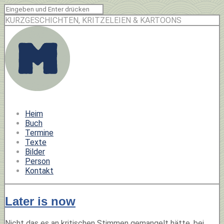
KURZGESCHICHTEN, KRITZELEIEN & KARTOONS
Heim
Buch
Termine
Texte
Bilder
Person
Kontakt
Later is now
Nicht das es an kritischen Stimmen gemangelt hätte, bei