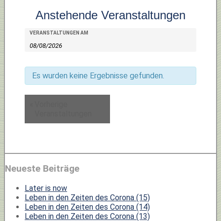
Anstehende Veranstaltungen
Veranstaltungen
Veranstaltungen
VERANSTALTUNGEN AM
Suche
Suche
und
Ansichten,
Es wurden keine Ergebnisse gefunden.
Navigation
«
Vorherige
Veranstaltungen
Neueste Beiträge
Later is now
Leben in den Zeiten des Corona (15)
Leben in den Zeiten des Corona (14)
Leben in den Zeiten des Corona (13)