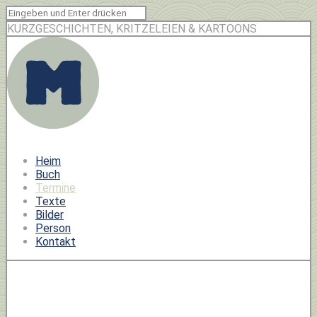
KURZGESCHICHTEN, KRITZELEIEN & KARTOONS
Heim
Buch
Termine
Texte
Bilder
Person
Kontakt