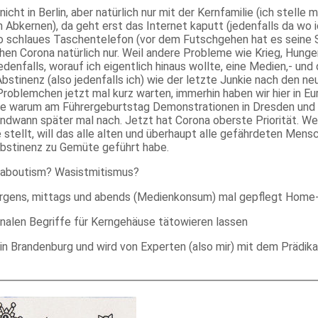
icht in Berlin, aber natürlich nur mit der Kernfamilie (ich stell
bkernen), da geht erst das Internet kaputt (jedenfalls da wo ic
 schlaues Taschentelefon (vor dem Futschgehen hat es seine Sc
hen Corona natürlich nur. Weil andere Probleme wie Krieg, Hunger
denfalls, worauf ich eigentlich hinaus wollte, eine Medien,- un
tinenz (also jedenfalls ich) wie der letzte Junkie nach den ne
 Problemchen jetzt mal kurz warten, immerhin haben wir hier in E
Frage warum am Führergeburtstag Demonstrationen in Dresden un
endwann später mal nach. Jetzt hat Corona oberste Priorität. Wer
llt, will das alle alten und überhaupt alle gefährdeten Mensche
nabstinenz zu Gemüte geführt habe.
ataboutism? Wasistmitismus?
gens, mittags und abends (Medienkonsum) mal gepflegt Home-H
nalen Begriffe für Kerngehäuse tätowieren lassen
lt in Brandenburg und wird von Experten (also mir) mit dem P