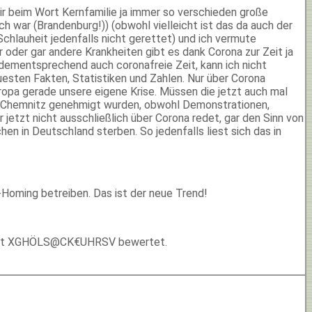
e mir beim Wort Kernfamilie ja immer so verschieden große
h war (Brandenburg!)) (obwohl vielleicht ist das da auch der
hlauheit jedenfalls nicht gerettet) und ich vermute
 oder gar andere Krankheiten gibt es dank Corona zur Zeit ja
d dementsprechend auch coronafreie Zeit, kann ich nicht
uesten Fakten, Statistiken und Zahlen. Nur über Corona
uropa gerade unsere eigene Krise. Müssen die jetzt auch mal
d Chemnitz genehmigt wurden, obwohl Demonstrationen,
 jetzt nicht ausschließlich über Corona redet, gar den Sinn von
n in Deutschland sterben. So jedenfalls liest sich das in
oming betreiben. Das ist der neue Trend!
rädikat XGHÖLS@CK€UHRSV bewertet.