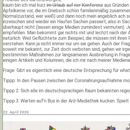
kaum bin ich mal kurz
im Urlaub
auf ner Konferenz
aus Gründen n
Apfelkerne vor, die im Griebsch schön familienmäßig zusammen A
Normalzustand, wer weiß) und dann noch mein angeblich ach so
inzwischen sind wieder ein Haufen Sachen passiert, also in Sac
überhaupt nicht (lassen einige Medien zumindest vermuten). Je
empfehlen. Man bekommt gar nichts mit und lechzt nach der Abs
natürlich. Weil Geflüchtete zum Beispiel, die müssen mit ihren
verstehen. Kann ja nicht immer nur um sie gehen. Auch der 
soweit mir bekannt, zur Zeit doch verboten sind, gehen wir irg
bestimmten Maßnahmen zur langsameren Ausbreitung in Frage ste
einigen Artikeln und Kolumnen, die ich mir nach meiner Medie
Frage: Gibt es eigentlich eine deutsche Entsprechung für wh
Tippp: In den Pausen zwischen der Coronahrungsaufnahme mor
Tippp 2: Sich alle im deutschsprachigen Raum bekannten regio
Tippp 3: Warten auf’n Bus in der Ard-Mediathek kucken. Spie
22. April 2020