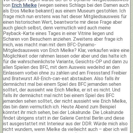
von
Erich Mielke
(wegen seines Schlags bei den Damen auch
als Eros Mielke bekannt) aus einem Museum gestohlen. Ich
frage mich nun erstens was hat dieser Mitgliedsausweis für
einen historischen Wert, beantworte mir diese Frage aber
auch gleich selbst, denn vermutlich wird auch meine
Payback-Karte eines Tages in einer Vitrine liegen und
Scharen von Besuchern anziehen. Zweitens aber frage ich
mich, was macht man mit dem BFC-Dynamo-
Mitgliedsausweis von Erich Mielke? Klar, verkaufen wäre eine
Möglichkeit oder rahmen lassen oder aber und das halte ich
für die wahrscheinlichste Variante, Gesichts-OP und dann zu
allen Spielen des BFC, mit dem Ausweis wedelnd an den
Einlassern vorbei ohne zu zahlen und am Fressstand Freibier
und Bratwurst All-Erich-can-eat abstauben. Also falls ihr
demnächst mal bei einem Spiel des BFC jemanden sehen
solltet, der aussieht wie Erich Mielke, er ist es nicht. Und
falls ihr demnächst mal nicht bei einem Spiel des BFC
jemanden sehen solltet, der nicht aussieht wie Erich Mielke,
das bin dann vermutlich ich. Heute Abend zum Beispiel
könntet ihr mich sehen, bei der Lokalrunde. Die Lokalrunde
findet übrigens statt in der Galerie Central Berlin und diese
ist ausgestattet mit Interieur aus der DDR. Würde mich also
nicht wundern, wenn Mielke da vielleicht auch – aber ich will