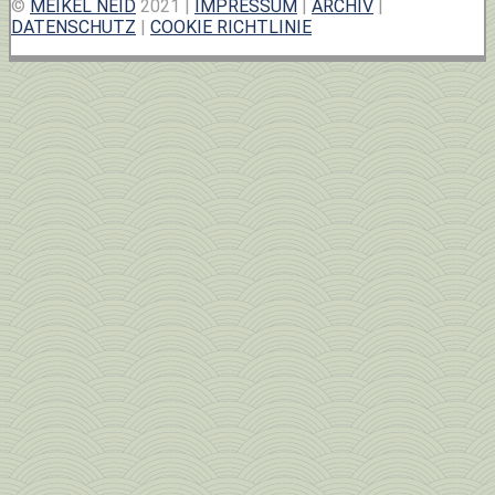
©
MEIKEL NEID
2021 |
IMPRESSUM
|
ARCHIV
|
DATENSCHUTZ
|
COOKIE RICHTLINIE