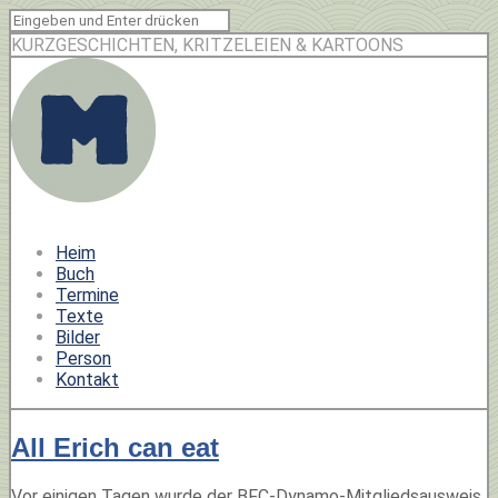
KURZGESCHICHTEN, KRITZELEIEN & KARTOONS
Heim
Buch
Termine
Texte
Bilder
Person
Kontakt
All Erich can eat
Vor einigen Tagen wurde der BFC-Dynamo-Mitgliedsausweis