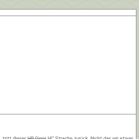
 tritt dieser
HR Giger
HC Strache zurück. Nicht das wir etwas