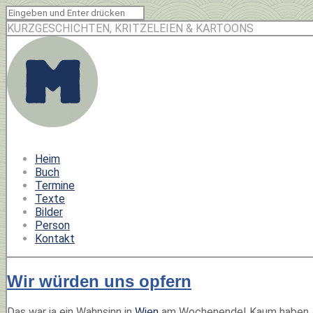
KURZGESCHICHTEN, KRITZELEIEN & KARTOONS
Heim
Buch
Termine
Texte
Bilder
Person
Kontakt
Wir würden uns opfern
Das war ja ein Wahnsinn in
Wien
am Wochenende! Kaum haben Ahne