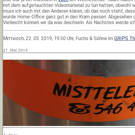
mit dem aufgetauchten Videomaterial zu tun hatten, obwohl we
muss ich auch mit den Anderen klären, ob das noch steht, dass 
würde Home-Office ganz gut in den Kram passen. Abgesehen davo
Vielleicht können wir da was deichseln. Als Nächstes werde i
Mittwoch, 22. 05. 2019, 19:30 Uhr, Fuchs & Söhne im
GRIPS Th
21. Mai 2019