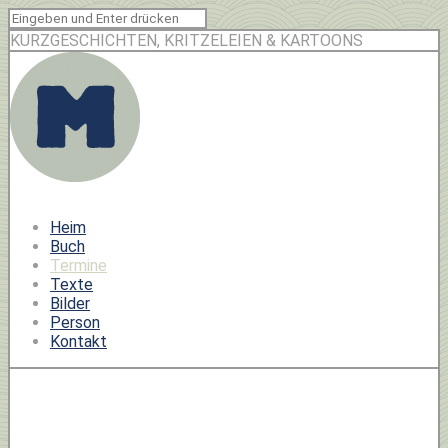
KURZGESCHICHTEN, KRITZELEIEN & KARTOONS
Heim
Buch
Termine
Texte
Bilder
Person
Kontakt