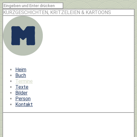
KURZGESCHICHTEN, KRITZELEIEN & KARTOONS
Heim
Buch
Termine
Texte
Bilder
Person
Kontakt