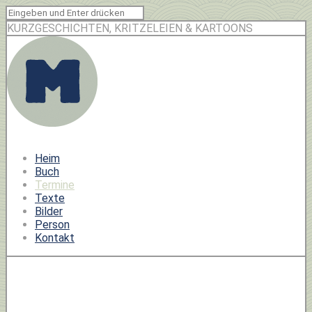
KURZGESCHICHTEN, KRITZELEIEN & KARTOONS
Heim
Buch
Termine
Texte
Bilder
Person
Kontakt