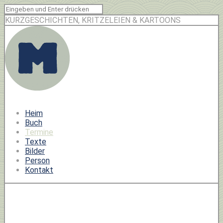
KURZGESCHICHTEN, KRITZELEIEN & KARTOONS
Heim
Buch
Termine
Texte
Bilder
Person
Kontakt