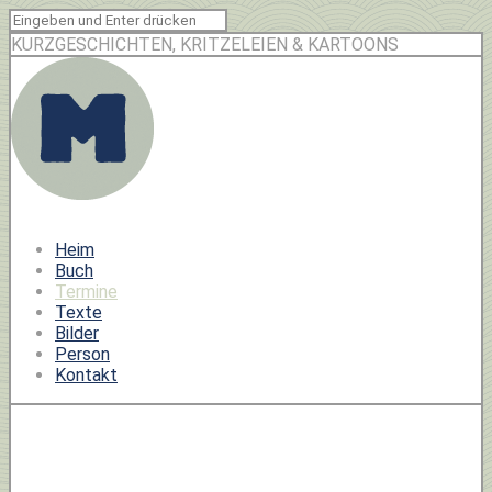
KURZGESCHICHTEN, KRITZELEIEN & KARTOONS
Heim
Buch
Termine
Texte
Bilder
Person
Kontakt