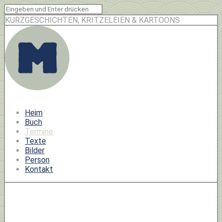
KURZGESCHICHTEN, KRITZELEIEN & KARTOONS
Heim
Buch
Termine
Texte
Bilder
Person
Kontakt