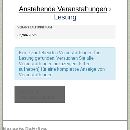
Anstehende Veranstaltungen
›
Lesung
Veranstaltungen
Veranstaltungen
VERANSTALTUNGEN AM
Suche
Suche
und
Ansichten,
Keine anstehenden Veranstaltungen für
Lesung gefunden. Versuchen Sie alle
Navigation
Veranstaltungen anzuzeigen (Filter
aufheben) für eine komplette Anzeige von
Veranstaltungen.
«
Vorherige
Veranstaltungen
Neueste Beiträge