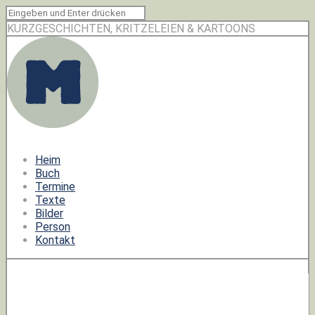
KURZGESCHICHTEN, KRITZELEIEN & KARTOONS
Heim
Buch
Termine
Texte
Bilder
Person
Kontakt