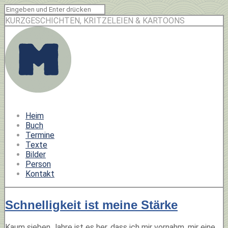
KURZGESCHICHTEN, KRITZELEIEN & KARTOONS
Heim
Buch
Termine
Texte
Bilder
Person
Kontakt
Schnelligkeit ist meine Stärke
Kaum sieben Jahre ist es her, dass ich mir vornahm, mir eine