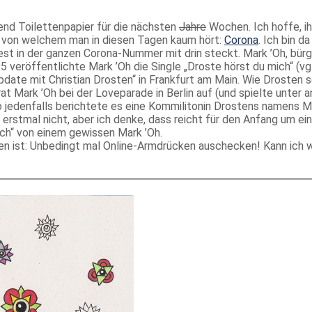
gend Toilettenpapier für die nächsten
Jahre
Wochen. Ich hoffe, ih
s von welchem man in diesen Tagen kaum hört:
Corona
. Ich bin d
st in der ganzen Corona-Nummer mit drin steckt. Mark ’Oh, bürg
veröffentlichte Mark ’Oh die Single „Droste hörst du mich“ (vgl.
te mit Christian Drosten“ in Frankfurt am Main. Wie Drosten sel
 trat Mark ’Oh bei der Loveparade in Berlin auf (und spielte unter
so jedenfalls berichtete es eine Kommilitonin Drostens namens 
rstmal nicht, aber ich denke, dass reicht für den Anfang um ein w
ich“ von einem gewissen Mark ’Oh.
pen ist: Unbedingt mal Online-Armdrücken auschecken! Kann ich