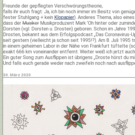
Freunde der gepflegten Verschwörungstheorie,
falls ihr euch fragt: Ja, ich bin noch immer im Besitz von genü
fester Stuhlgang + kein
Klopapier
). Anderes Thema, also eine
dass der
Musiker
Musikproduzent Mark ’Oh hinter oder zuminde
Dorsten (vgl. Dorsten u. Drosten) geboren. Schon im Jahre 1995 
Drosten, bekannt aus dem Erfolgspodcast „Das Coronavirus-Upda
seit gestern (vielleicht ja schon seit 1995!?). Am 8. Juli 1995
in einem geheimen Labor in der Nähe von Frankfurt tüftelte (
exakt 666 km voneinander entfernt. Weiter weiß ich jetzt auch e
Ein guter Song zum Ausflippen ist übrigens „Droste hörst du m
Und falls euch gerade weder nach zweifeln noch nach ausflip
30. März 2020