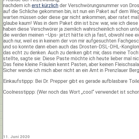
nachdem ich
erst kürzlich
der Verschwörungsnummer von Drosten
auf die Schliche gekommen bin, ist nun ein Paket auf dem Weg 
warten müssen oder diese gar nicht ankommen, aber ratet mal,
glaube kaum! Was in dem Paket drin ist bzw. war, wie ich diese
haben diese Verschwörer ja ziemlich wahrscheinlich schon unt
die werden meinen –Ups- jetzt hätte ich ja fast, obwohl nee eig
auch nur, weil es in keinem der von mir aufgesuchten Fachgesch
und so konnte dann eben auch das Drosten-DSL-DHL-Konglomer
das echt zu denken. Auch zu denken gibt mir, dass meine Toch
stellte, sagte sie: Diese Paste möchte ich heute lieber mal ni
Das feine kleine Fräulein kennt Pasten, aber keinen Fleischsa
Sicher wende ich mich aber nicht an ein Amt in Prenzlauer Berg,
Einkaufstippp: Bei Dr. Prepper gibt es gerade aufblasbare Toi
Coolnesstippp: (Wer noch das Wort „cool“ verwendet ist schon
11. Juni 2020