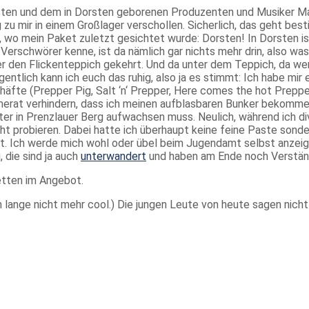
 und dem in Dorsten geborenen Produzenten und Musiker Mark ‘
zu mir in einem Großlager verschollen. Sicherlich, das geht best
 wo mein Paket zuletzt gesichtet wurde: Dorsten! In Dorsten ist
 Verschwörer kenne, ist da nämlich gar nichts mehr drin, also wa
er den Flickenteppich gekehrt. Und da unter dem Teppich, da we
entlich kann ich euch das ruhig, also ja es stimmt: Ich habe mir
äfte (Prepper Pig, Salt ‘n‘ Prepper, Here comes the hot Prepper
at verhindern, dass ich meinen aufblasbaren Bunker bekomme. W
ter in Prenzlauer Berg aufwachsen muss. Neulich, während ich d
cht probieren. Dabei hatte ich überhaupt keine feine Paste sonder
lat. Ich werde mich wohl oder übel beim Jugendamt selbst anzeig
 die sind ja auch
unterwandert
und haben am Ende noch Verstän
letten im Angebot.
 lange nicht mehr cool.) Die jungen Leute von heute sagen nich