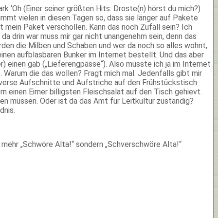
Oh (Einer seiner größten Hits: Droste(n) hörst du mich?)
immt vielen in diesen Tagen so, dass sie länger auf Pakete
 mein Paket verschollen. Kann das noch Zufall sein? Ich
s da drin war muss mir gar nicht unangenehm sein, denn das
rden die Milben und Schaben und wer da noch so alles wohnt,
 einen aufblasbaren Bunker im Internet bestellt. Und das aber
) einen gab („Lieferengpässe“). Also musste ich ja im Internet
arum die das wollen? Fragt mich mal. Jedenfalls gibt mir
iverse Aufschnitte und Aufstriche auf den Frühstückstisch
n einen Eimer billigsten Fleischsalat auf den Tisch gehievt.
en müssen. Oder ist da das Amt für Leitkultur zuständig?
dnis.
t mehr „Schwöre Alta!“ sondern „Schverschwöre Alta!“