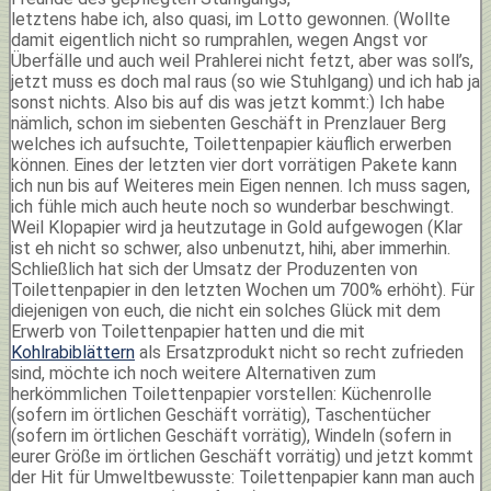
letztens habe ich, also quasi, im Lotto gewonnen. (Wollte
damit eigentlich nicht so rumprahlen, wegen Angst vor
Überfälle und auch weil Prahlerei nicht fetzt, aber was soll’s,
jetzt muss es doch mal raus (so wie Stuhlgang) und ich hab ja
sonst nichts. Also bis auf dis was jetzt kommt:) Ich habe
nämlich, schon im siebenten Geschäft in Prenzlauer Berg
welches ich aufsuchte, Toilettenpapier käuflich erwerben
können. Eines der letzten vier dort vorrätigen Pakete kann
ich nun bis auf Weiteres mein Eigen nennen. Ich muss sagen,
ich fühle mich auch heute noch so wunderbar beschwingt.
Weil Klopapier wird ja heutzutage in Gold aufgewogen (Klar
ist eh nicht so schwer, also unbenutzt, hihi, aber immerhin.
Schließlich hat sich der Umsatz der Produzenten von
Toilettenpapier in den letzten Wochen um 700% erhöht). Für
diejenigen von euch, die nicht ein solches Glück mit dem
Erwerb von Toilettenpapier hatten und die mit
Kohlrabiblättern
als Ersatzprodukt nicht so recht zufrieden
sind, möchte ich noch weitere Alternativen zum
herkömmlichen Toilettenpapier vorstellen: Küchenrolle
(sofern im örtlichen Geschäft vorrätig), Taschentücher
(sofern im örtlichen Geschäft vorrätig), Windeln (sofern in
eurer Größe im örtlichen Geschäft vorrätig) und jetzt kommt
der Hit für Umweltbewusste: Toilettenpapier kann man auch