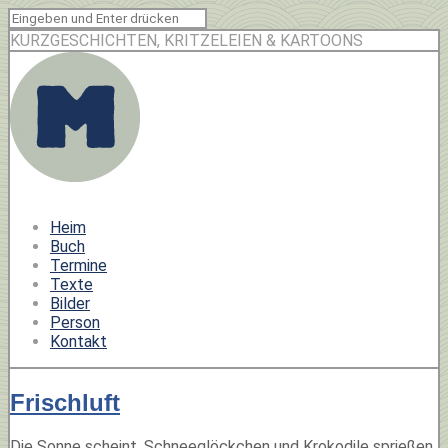
KURZGESCHICHTEN, KRITZELEIEN & KARTOONS
Heim
Buch
Termine
Texte
Bilder
Person
Kontakt
Frischluft
Die Sonne scheint, Schneeglöckchen und Krokodile sprießen