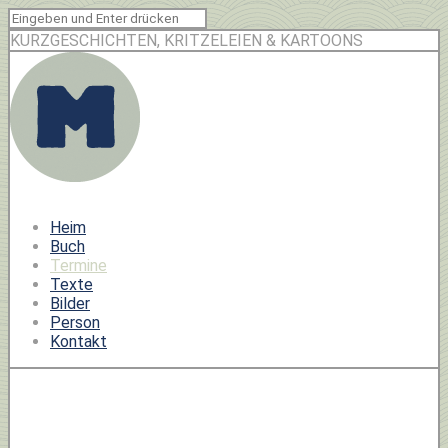
KURZGESCHICHTEN, KRITZELEIEN & KARTOONS
Heim
Buch
Termine
Texte
Bilder
Person
Kontakt