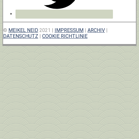
©
MEIKEL NEID
2021 |
IMPRESSUM
|
ARCHIV
|
DATENSCHUTZ
|
COOKIE RICHTLINIE