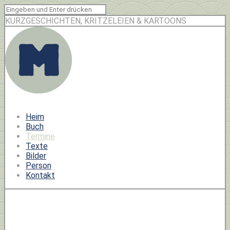
KURZGESCHICHTEN, KRITZELEIEN & KARTOONS
Heim
Buch
Termine
Texte
Bilder
Person
Kontakt