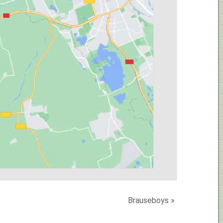
Brauseboys
»