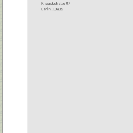
Knaackstraße 97
Berlin
,
10435