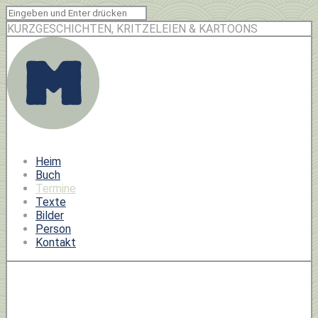
KURZGESCHICHTEN, KRITZELEIEN & KARTOONS
Heim
Buch
Termine
Texte
Bilder
Person
Kontakt