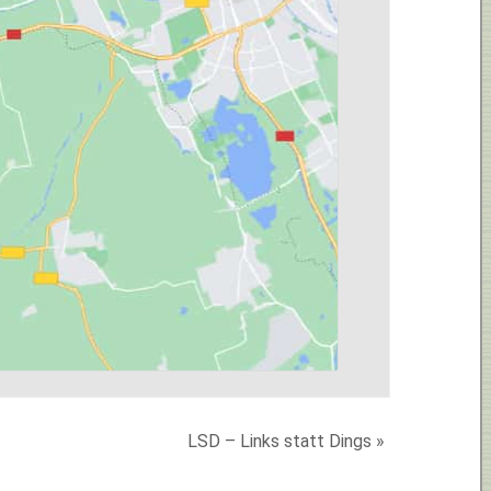
LSD – Links statt Dings
»