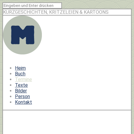
KURZGESCHICHTEN, KRITZELEIEN & KARTOONS
Heim
Buch
Termine
Texte
Bilder
Person
Kontakt