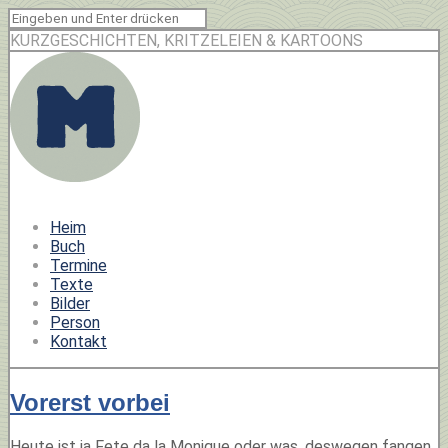
KURZGESCHICHTEN, KRITZELEIEN & KARTOONS
Heim
Buch
Termine
Texte
Bilder
Person
Kontakt
Vorerst vorbei
Heute ist ja Fete da la Monique oder was, deswegen fangen