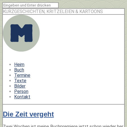
KURZGESCHICHTEN, KRITZELEIEN & KARTOONS
Heim
Buch
Termine
Texte
Bilder
Person
Kontakt
Die Zeit vergeht
Zwei Wochen ist meine Buchpremiere jetzt schon wieder her.