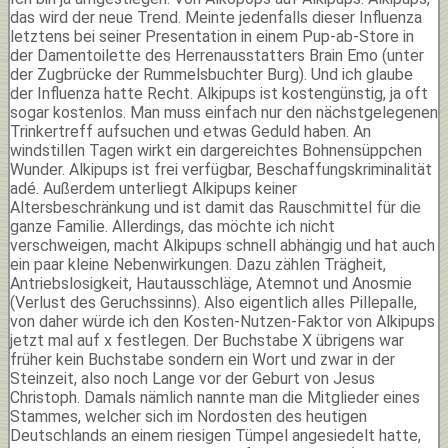
das wird der neue Trend. Meinte jedenfalls dieser Influenza
letztens bei seiner Presentation in einem Pup-ab-Store in
der Damentoilette des Herrenausstatters Brain Emo (unter
der Zugbrücke der Rummelsbuchter Burg). Und ich glaube
der Influenza hatte Recht. Alkipups ist kostengünstig, ja oft
sogar kostenlos. Man muss einfach nur den nächstgelegenen
Trinkertreff aufsuchen und etwas Geduld haben. An
windstillen Tagen wirkt ein dargereichtes Bohnensüppchen
Wunder. Alkipups ist frei verfügbar, Beschaffungskriminalität
adé. Außerdem unterliegt Alkipups keiner
Altersbeschränkung und ist damit das Rauschmittel für die
ganze Familie. Allerdings, das möchte ich nicht
verschweigen, macht Alkipups schnell abhängig und hat auch
ein paar kleine Nebenwirkungen. Dazu zählen Trägheit,
Antriebslosigkeit, Hautausschläge, Atemnot und Anosmie
(Verlust des Geruchssinns). Also eigentlich alles Pillepalle,
von daher würde ich den Kosten-Nutzen-Faktor von Alkipups
jetzt mal auf x festlegen. Der Buchstabe X übrigens war
früher kein Buchstabe sondern ein Wort und zwar in der
Steinzeit, also noch Lange vor der Geburt von Jesus
Christoph. Damals nämlich nannte man die Mitglieder eines
Stammes, welcher sich im Nordosten des heutigen
Deutschlands an einem riesigen Tümpel angesiedelt hatte,