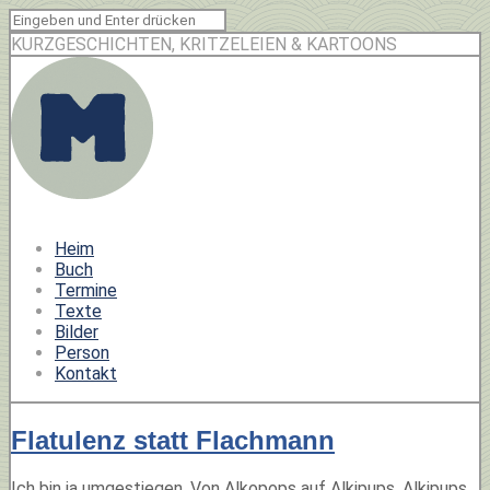
KURZGESCHICHTEN, KRITZELEIEN & KARTOONS
Heim
Buch
Termine
Texte
Bilder
Person
Kontakt
Flatulenz statt Flachmann
Ich bin ja umgestiegen. Von Alkopops auf Alkipups. Alkipups,