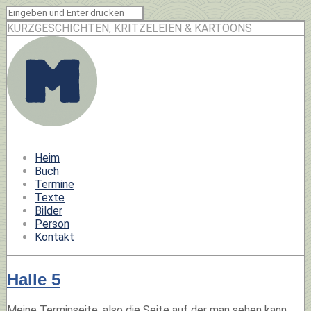
KURZGESCHICHTEN, KRITZELEIEN & KARTOONS
Heim
Buch
Termine
Texte
Bilder
Person
Kontakt
Halle 5
Meine Terminseite, also die Seite auf der man sehen kann,