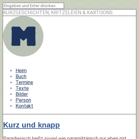
KURZGESCHICHTEN, KRITZELEIEN & KARTOONS
Heim
Buch
Termine
Texte
Bilder
Person
Kontakt
Kurz und knapp
Paradiesisch heißt soviel wie paramilitärisch nur eben mit