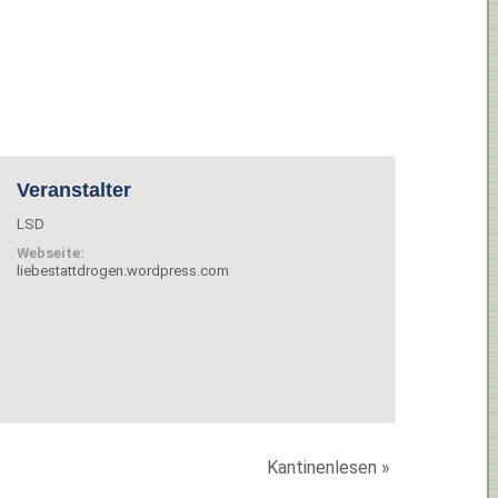
Veranstalter
LSD
Webseite:
liebestattdrogen.wordpress.com
Kantinenlesen
»