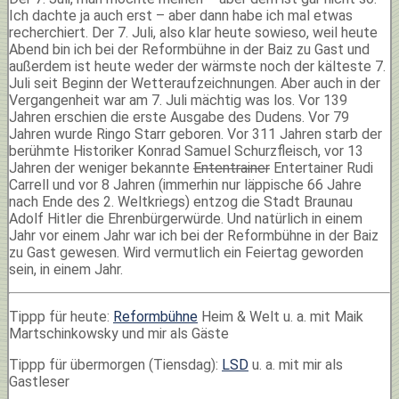
Ich dachte ja auch erst – aber dann habe ich mal etwas
recherchiert. Der 7. Juli, also klar heute sowieso, weil heute
Abend bin ich bei der Reformbühne in der Baiz zu Gast und
außerdem ist heute weder der wärmste noch der kälteste 7.
Juli seit Beginn der Wetteraufzeichnungen. Aber auch in der
Vergangenheit war am 7. Juli mächtig was los. Vor 139
Jahren erschien die erste Ausgabe des Dudens. Vor 79
Jahren wurde Ringo Starr geboren. Vor 311 Jahren starb der
berühmte Historiker Konrad Samuel Schurzfleisch, vor 13
Jahren der weniger bekannte
Ententrainer
Entertainer Rudi
Carrell und vor 8 Jahren (immerhin nur läppische 66 Jahre
nach Ende des 2. Weltkriegs) entzog die Stadt Braunau
Adolf Hitler die Ehrenbürgerwürde. Und natürlich in einem
Jahr vor einem Jahr war ich bei der Reformbühne in der Baiz
zu Gast gewesen. Wird vermutlich ein Feiertag geworden
sein, in einem Jahr.
Tippp für heute:
Reformbühne
Heim & Welt u. a. mit Maik
Martschinkowsky und mir als Gäste
Tippp für übermorgen (Tiensdag):
LSD
u. a. mit mir als
Gastleser