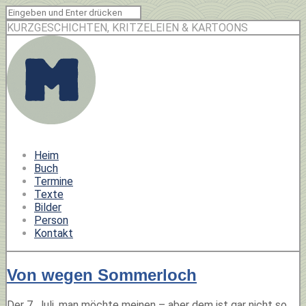
KURZGESCHICHTEN, KRITZELEIEN & KARTOONS
Heim
Buch
Termine
Texte
Bilder
Person
Kontakt
Von wegen Sommerloch
Der 7. Juli, man möchte meinen – aber dem ist gar nicht so.