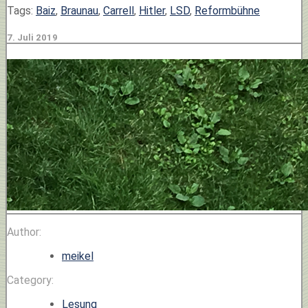
Tags:
Baiz
,
Braunau
,
Carrell
,
Hitler
,
LSD
,
Reformbühne
7. Juli 2019
Author:
meikel
Category:
Lesung